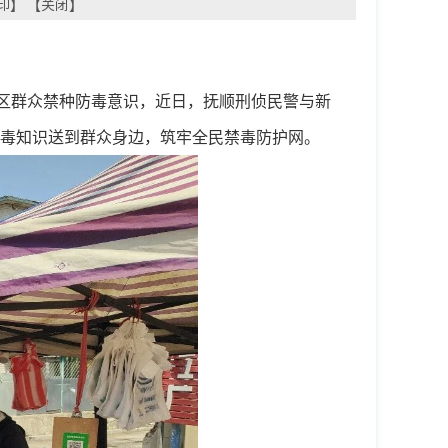
印
】 【
关闭
】
区群众禁种防毒意识，近日，抚顺刑侦民警与新
毒知识送到群众身边，筑牢全民禁毒防护网。