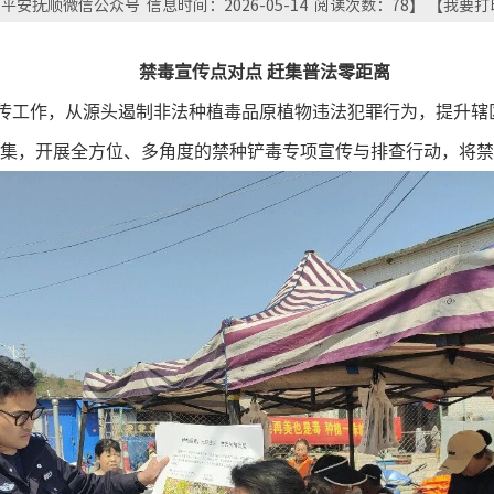
安抚顺微信公众号 信息时间：2026-05-14 阅读次数：
78
】 【
我要打
禁毒宣传点对点
赶集普法零距离
传工作，从源头遏制非法种植毒品原植物违法犯罪行为，提升辖
集，开展全方位、多角度的禁种铲毒专项宣传与排查行动，将禁