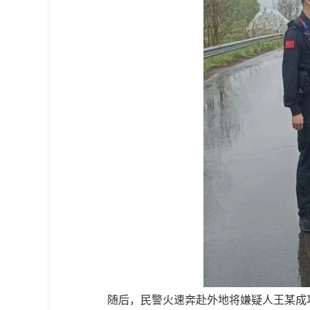
随后，
民警火速奔赴外地将嫌疑人王某成