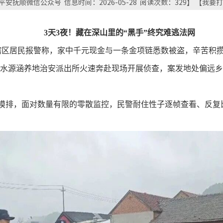
安抚顺微信公众号 信息时间：2026-05-28 阅读次数：
329
】 【
我要打
3天3夜！藏在深山里的“黑手”终究难逃法网
辖区居民报警称
，
家中千元现金与一条金项链悉数被盗
，
辛苦积
水源涵养地治安派出所火速奔赴现场开展侦查
，
案发地处偏远乡
摸排
，
面对数量有限的零散监控
，
民警耐住性子逐帧查看、反复