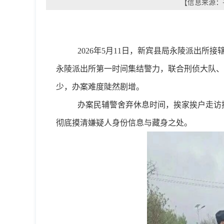
【信息来源：平
2026
年
5
月
11
日
，
新宾县局永陵派出所接
永陵派出所第一时间集结警力
，
联合刑侦大队、
少
，
办案难度陡然剧增
。
办案民辅警舍弃休息时间
，
挨家挨户走访
彻底摸清嫌疑人身份信息与藏身之处
。