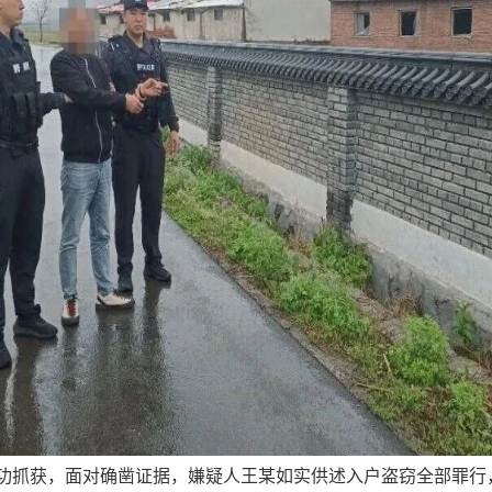
功抓获
，
面对确凿证据
，
嫌疑人王某如实供述入户盗窃全部罪行