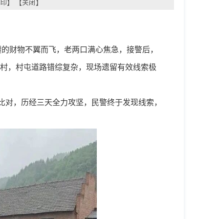
印
】 【
关闭
】
攒的财物不翼而飞
，
老两口满心焦急
，
接警后
，
村
，
村屯道路错综复杂
，
现场遗留有效线索极
比对
，
历经三天全力攻坚
，
民警终于发现线索
，