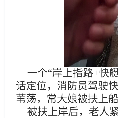
一个
“岸上指路
+
快
话定位，消防员驾驶
苇荡，常大娘被扶上
被扶上岸后，老人