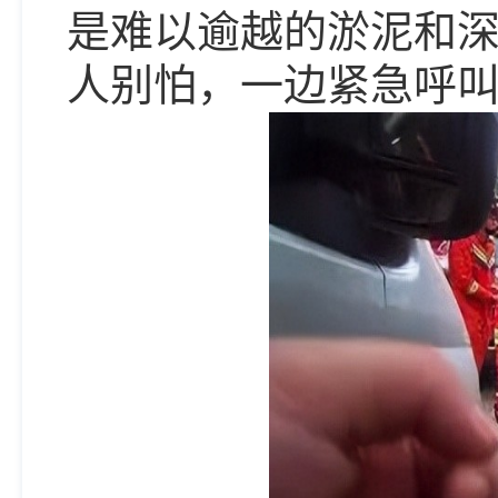
是难以逾越的淤泥和
人别怕，一边紧急呼