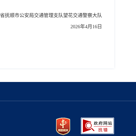
省
抚顺市
公安局
交通管理支队望花交通警察大队
20
26
年
4
月
16
日