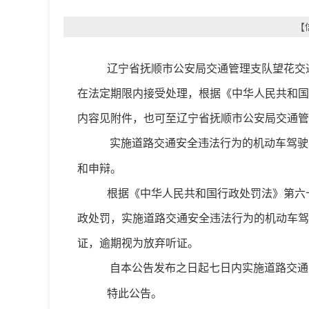
【
辽宁省
抚顺市
公安局
交通管理支队望花交
在法定期限内接受处理，根据《中华人民共和国
内容
见附件，
也可至辽宁省
抚顺市
公安局
交通管
实施道路交通安全违法行为的机动车驾驶
和申辩。
根据《中华人民共和国行政处罚法》第六
政处罚
，
实施
道路交通
安全
违法
行为的机动车驾
证，逾期视为放弃听证。
自本公告发布之日起七日内
实施道路交通
特此公告。