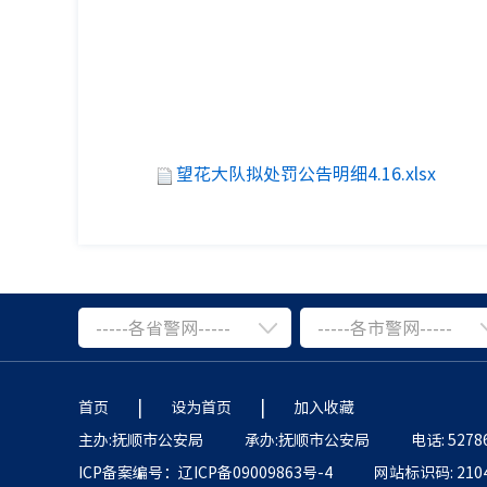
望花大队拟处罚公告明细4.16.xlsx
-----各省警网-----
-----各市警网-----
|
|
首页
设为首页
加入收藏
主办:抚顺市公安局
承办:抚顺市公安局
电话: 5278
ICP备案编号：辽ICP备09009863号-4
网站标识码: 2104