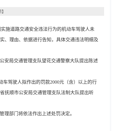
闭
】
因
实施
道路交通
安全
违法
行为的机动车驾驶
人未
实、理由、依据进行告知，具体交通违法明细及
公安局
交通管理支队望花交通警察大队
提出陈述
动车驾驶
人拟作出的罚款
2000元（含）以上的行
省
抚顺市
公安局
交通管理支队
法制大队提出听
管理部门将依法作出上述处罚决定。