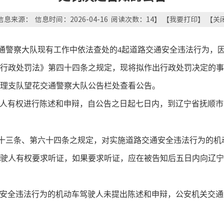
信息来源： 信息时间：2026-04-16 阅读次数：
14
】 【
我要打印
】 【
关
通警察大队
现有工作中依法查处的
4
起
道路
交通
安全
违法行为，
行政处罚法》第四十四条之规定，现将拟作出行政处罚决定的事
理支队望花交通警察大队
公告栏处查看公告。
人有权进行陈述和申辩，自公告之日起七日内，到辽宁省
抚顺市
十三条、第六十四条之规定，对
实施
道路交通
安全
违法
行为的机
驶人
有权要求听证
，
如果要求听证，应在被告知后五日内向辽宁
安全
违法行为
的机动车驾驶
人未提出陈述和申辩，公安机关交通