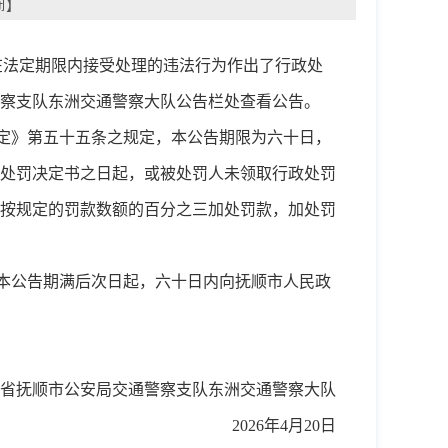
闭
】
在法定期限内接受处理的违法行为作出了行政处
察支队
东洲交通警察
大队公告栏处查看公告。
定》第五十五条之规定，本公告期限为六十日，
处罚决定书之日起，或被处罚人未领取行政处罚
按规定的罚款数额的百分之三加处罚款，加处罚
本公告期满后次日起，六十日内向抚顺市人民政
省抚顺市公安局交通警察支队
东洲交通警察
大队
2026年
4
月
20
日