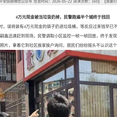
安抚顺微信公众号 信息时间：2026-05-22 阅读次数：
169
】 【
我要打
4万元现金被当垃圾扔掉，民警跑遍半个城终于找回
时，误将装有
4
万元现金的袋子扔进垃圾桶，等反应过来钱早已
嗣鑫迅速赶到现场，民警调取小区监控一帧一帧回放，终于发现
照片，拿着它到社区挨家挨户询问，居民们纷纷摇头不认识这个