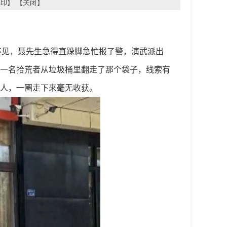
印
】 【
关闭
】
不见，聂先生急得直跺脚急忙报了警，演武派出
一名拾荒者从垃圾桶里翻走了那个袋子，线索有
人，一圈走下来毫无收获。