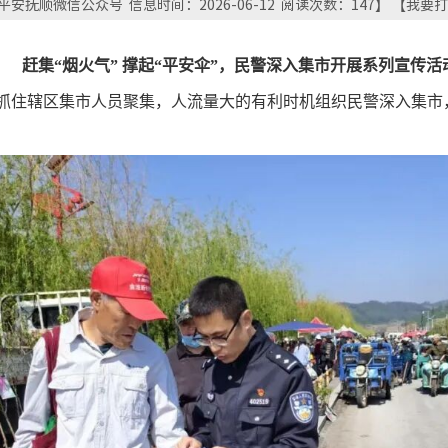
安抚顺微信公众号 信息时间：2026-06-12 阅读次数：
147
】 【
我要打
赶集
“烟火气” 撑起“平安伞”，民警深入集市开展系列宣传活
抓住辖区集市人员聚集，人流量大的有利时机组织民警深入集市