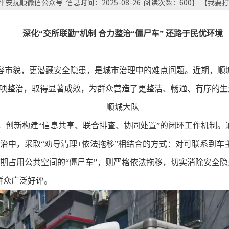
安抚顺微信公众号 信息时间：2025-08-26 阅读次数：
600
】 【
我要打
深化
“交所联勤”机制 合力整治“僵尸车” 还路于民优环境
市容市貌，更潜藏安全隐患，是城市治理中的难点问题。近期，顺
专项整治，取得显著成效，为群众营造了更整洁、畅通、有序的生
顺城大队
，创新构建
“信息共享、联合排查、协同处置”的闭环工作机制
治中，采取“劝导清理
+
依法拖移”相结合的方式：对可联系到车
期占用公共空间的“僵尸车”，则严格依法拖移，切实消除安全
群众广泛好评。