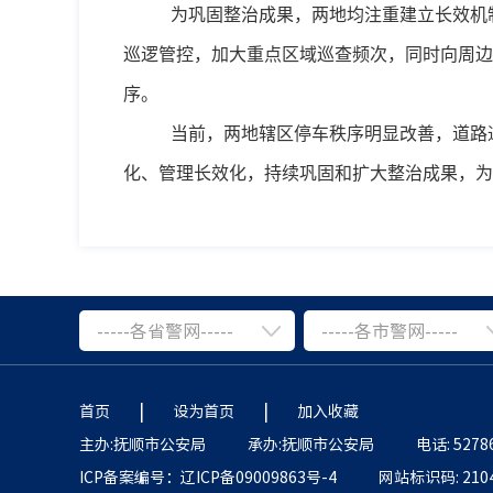
为巩固整治成果，两地均注重建立长效机
巡逻管控，加大重点区域巡查频次，同时向周边
序。
当前，两地辖区停车秩序明显改善，道路
化、管理长效化，持续巩固和扩大整治成果，为
-----各省警网-----
-----各市警网-----
|
|
首页
设为首页
加入收藏
主办:抚顺市公安局
承办:抚顺市公安局
电话: 5278
ICP备案编号：辽ICP备09009863号-4
网站标识码: 2104