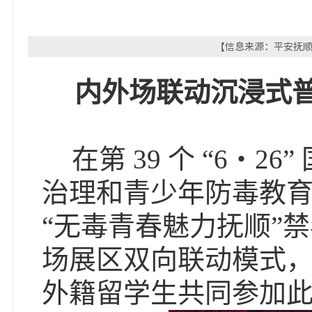
【信息来源：平安抚顺微
内外场联动沉浸式
在第
39
个 “
6
・
26
”
治理和青少年防毒教
“无毒青春魅力抚顺”
场展区双向联动模式
外籍留学生共同参加