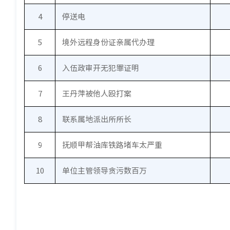
4
停送电
5
境外远程身份证亲属代办理
6
入伍政审开无犯罪证明
7
王丹萍被他人殴打案
8
联系属地派出所所长
9
抚顺甲帮油库铁路堵车太严重
10
单位主管领导贪污数百万