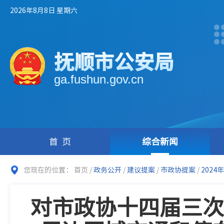
2026年8月8日 星期六
抚顺市公安局
ga.fushun.gov.cn
首页
综合新闻
您现在的位置：
首页
/
政务公开
/
建议提案
/
市政协提案
/
2024年
对市政协十四届三次