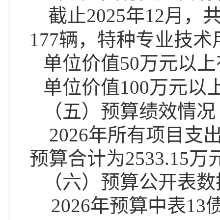
截止
202
5
年
12月，
177
辆
，特种专业技术
单位价值
50万元以上
单位价值
100万元以
（五）预算绩效情况
202
6
年所有项目支
预算合计为
2533.15
万
（六）预算公开表数
202
6
年预算中表
1
3