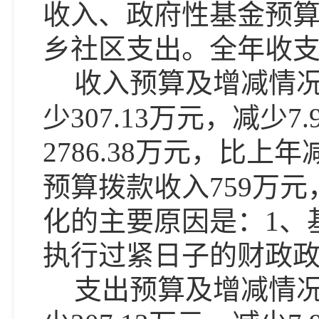
收入、
政府性基金预
乡社区支出
。
全年
收
收入预算
及
增减情
少
307.13
万元，
减少
7.
2786.38
万元，比上年
预算拨款
收入
759万元
化的
主要原因是：
1、
执行过紧日子的财政
支出预算
及
增减情