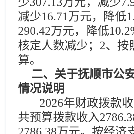
少
307.13
万元，
减少
7.
减少
16.71
万元，降低
1
290.42
万元，
降低
10.2
核定人数减少；2、
按
算
。
二、关于
抚顺
市
公
情况说明
202
6
年财政拨款收
共预算拨款
收入
2786
2786.38
万元
。
按经济